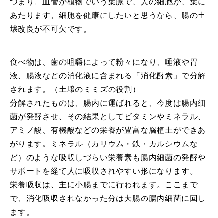
つまり、血管が植物でいう葉脈で、人の細胞が、葉に
あたります。細胞を健康にしたいと思うなら、腸の土
壌改良が不可欠です。
食べ物は、歯の咀嚼によって粉々になり、唾液や胃
液、腸液などの消化液に含まれる「消化酵素」で分解
されます。（土壌のミミズの役割）
分解されたものは、腸内に運ばれると、今度は腸内細
菌が発酵させ、その結果としてビタミンやミネラル、
アミノ酸、有機酸などの栄養が豊富な腐植土ができあ
がります。ミネラル（カリウム・鉄・カルシウムな
ど）のような吸収しづらい栄養素も腸内細菌の発酵や
サポートを経て人に吸収されやすい形になります。
栄養吸収は、主に小腸までに行われます。ここまで
で、消化吸収されなかった分は大腸の腸内細菌に回し
ます。